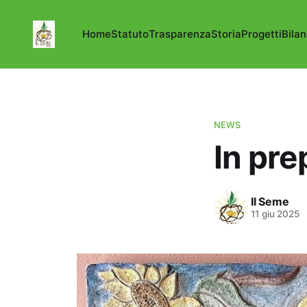
Home
Statuto
Trasparenza
Storia
Progetti
Bilan
NEWS
In pre
Il Seme
11 giu 2025