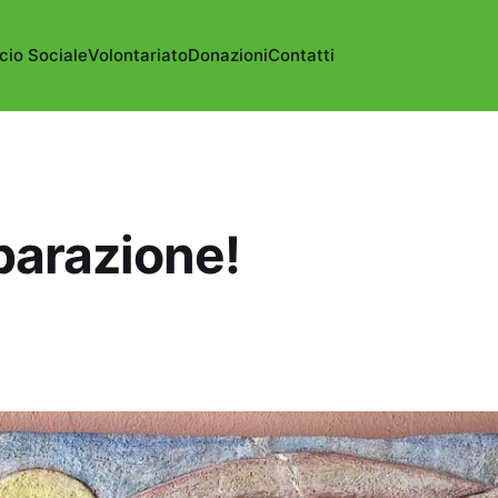
cio Sociale
Volontariato
Donazioni
Contatti
parazione!