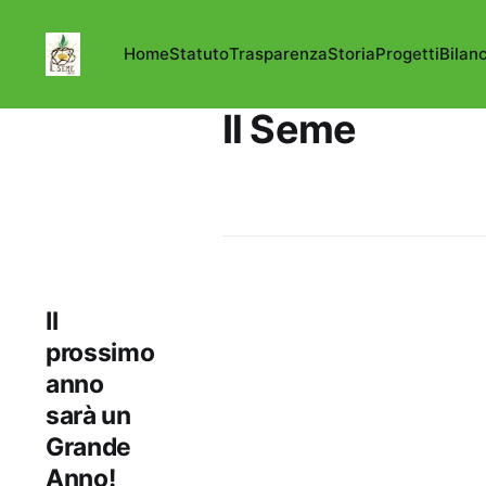
Home
Statuto
Trasparenza
Storia
Progetti
Bilan
Il Seme
Il
prossimo
anno
sarà un
Grande
Anno!